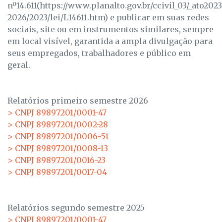
nº14.611(https://www.planalto.gov.br/ccivil_03/_ato2023
2026/2023/lei/L14611.htm) e publicar em suas redes
sociais, site ou em instrumentos similares, sempre
em local visível, garantida a ampla divulgação para
seus empregados, trabalhadores e público em
geral.
Relatórios primeiro semestre 2026
> CNPJ 89897201/0001-47
> CNPJ 89897201/0002-28
> CNPJ 89897201/0006-51
> CNPJ 89897201/0008-13
> CNPJ 89897201/0016-23
> CNPJ 89897201/0017-04
Relatórios segundo semestre 2025
> CNPJ 89897201/0001-47